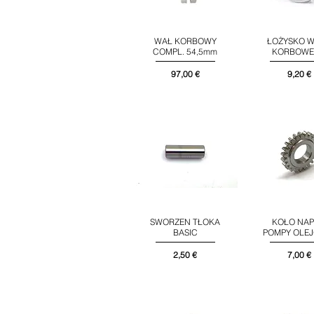
WAŁ KORBOWY
ŁOŻYSKO 
Podgląd
Podglą
COMPL. 54,5mm
KORBOW
Cena
Cena
97,00 €
9,20 €
SWORZEN TŁOKA
KOŁO NAP
Podgląd
Podglą
BASIC
POMPY OLE
Cena
Cena
2,50 €
7,00 €