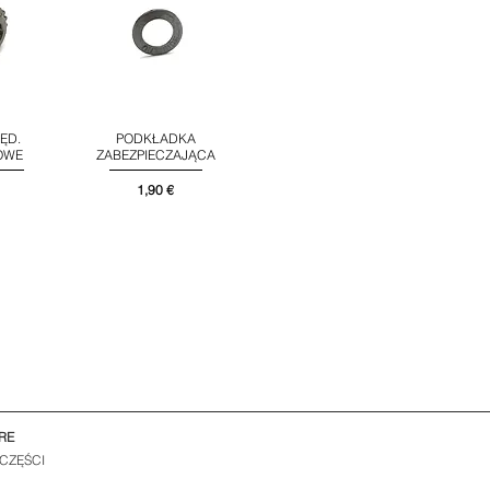
ĘD.
PODKŁADKA
d
Podgląd
OWE
ZABEZPIECZAJĄCA
Cena
1,90 €
RE
 CZĘŚCI