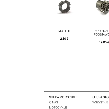
MUTTER
KOŁO NAP
Podgląd
Podglą
PODSTAW
Cena
2,80 €
Cena
19,00 €
SHUPA MOTOCYKLE
SHUPA STO
O NAS
WSZYSTKIE
MOTOCYKLE