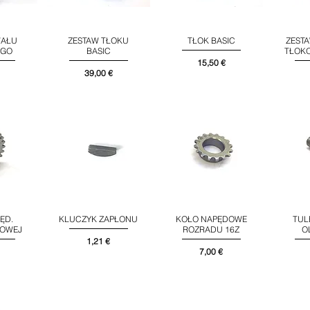
WAŁU
ZESTAW TŁOKU
TŁOK BASIC
ZESTA
d
Podgląd
Podgląd
EGO
BASIC
TŁOK
Cena
15,50 €
Cena
39,00 €
ĘD.
KLUCZYK ZAPŁONU
KOŁO NAPĘDOWE
TUL
d
Podgląd
Podgląd
JOWEJ
ROZRADU 16Z
O
Cena
1,21 €
Cena
7,00 €