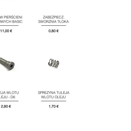
W PIERŚCIENI
ZABEZPIECZ.
Podgląd
Podgląd
OWYCH BASIC
SWORZNIA TŁOKA
Cena
Cena
11,00 €
0,80 €
EJA WLOTU
SPREZYNA TULEJA
Podgląd
Podgląd
LEJU - D6
WLOTU OLEJU
Cena
Cena
2,80 €
1,70 €