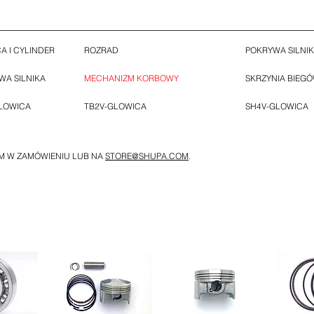
A I CYLINDER
ROZRAD
POKRYWA SILNI
A SILNIKA
MECHANIZM KORBOWY
SKRZYNIA BIEG
LOWICA
TB2V-GLOWICA
SH4V-GLOWICA
M W ZAMÓWIENIU LUB NA
STORE@SHUPA.COM
.