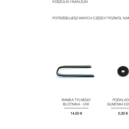
KOSZULKI I NAKLEJKI
POTRZEBUJESZ INNYCH CZĘŚCI? POZWÓL NA
RAMKA TYLNEGO
PODKŁAD
Podgląd
Podglą
BLOTNIKA - UNI
GUMOWA D20
Cena
Cena
14,50 €
0,30 €