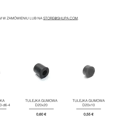
M W ZAMÓWIENIU LUB NA
STORE@SHUPA.COM
.
KA
TULEJKA GUMOWA
TULEJKA GUMOWA
d
Podgląd
Podgląd
-d6-4
D20x20
D20x10
Cena
Cena
0,60 €
0,55 €