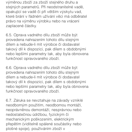
výměnou zboží za zboží stejného druhu a
stejných parametrů. Při neodstranitelné vadě,
opakující se vadě či při větším výskytu vad,
které brání v řádném užívání věci má odběratel
právo na výměnu výrobku nebo na vrácení
zaplacené částky.
6.5. Oprava vadného dílu zboží může být
provedena nahrazením tohoto dílu stejným
dílem a nebude-li mít výrobce či dodavatel
takový díl k dispozici, pak dílem s obdobnými
nebo lepšími parametry tak, aby byla obnovena
funkčnost opravovaného zboží.
6.6.
Oprava vadného dílu zboží může být
provedena nahrazením tohoto dílu stejným
dílem a nebude-li mít výrobce či dodavatel
takový díl k dispozici, pak dílem s obdobnými
nebo lepšími parametry tak, aby byla obnovena
funkčnost opravovaného zboží.
6.7. Záruka se nevztahuje na závady vzniklé
neodborným použitím, neodbornou montáží,
neoprávněnou demontáží, nesprávnou nebo
nedostatečnou údržbou, fyzickým či
mechanickým poškozením, elektrickým
přepětím (viditelně spálené součástky nebo
plošné spoje), používáním zboží v