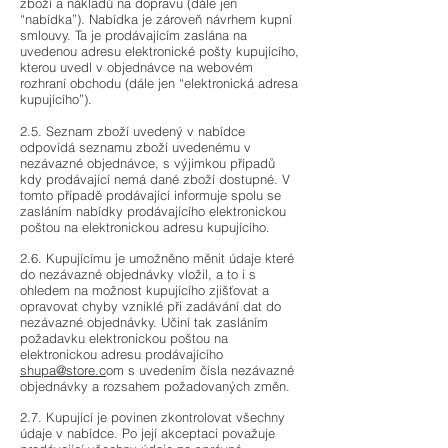
zboží a nákladů na dopravu (dále jen
“nabídka”). Nabídka je zároveň návrhem kupní
smlouvy. Ta je prodávajícím zaslána na
uvedenou adresu elektronické pošty kupujícího,
kterou uvedl v objednávce na webovém
rozhraní obchodu (dále jen “elektronická adresa
kupujícího”).
2.5. Seznam zboží uvedený v nabídce
odpovídá seznamu zboží uvedenému v
nezávazné objednávce, s výjimkou případů
kdy prodávající nemá dané zboží dostupné. V
tomto případě prodávající informuje spolu se
zasláním nabídky prodávajícího elektronickou
poštou na elektronickou adresu kupujícího.
2.6.
Kupujícímu je umožněno měnit údaje které
do nezávazné objednávky vložil, a to i s
ohledem na možnost kupujícího zjišťovat a
opravovat chyby vzniklé při zadávání dat do
nezávazné objednávky. Učiní tak zasláním
požadavku elektronickou poštou na
elektronickou adresu prodávajícího
shupa@store.c
om s uvedením čísla nezávazné
objednávky a rozsahem požadovaných změn.
2.7. Kupující je povinen zkontrolovat všechny
údaje v nabídce. Po její akceptaci považuje