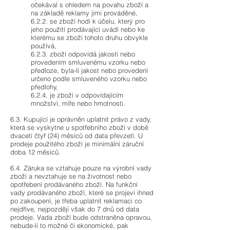
očekával s ohledem na povahu zboží a
na základě reklamy jimi prováděné,
6.2.2. se zboží hodí k účelu, který pro
jeho použití prodávající uvádí nebo ke
kterému se zboží tohoto druhu obvykle
používá,
6.2.3. zboží odpovídá jakostí nebo
provedením smluvenému vzorku nebo
předloze, byla-li jakost nebo provedení
určeno podle smluveného vzorku nebo
předlohy,
6.2.4. je zboží v odpovídajícím
množství, míře nebo hmotnosti.
6.3. Kupující je oprávněn uplatnit právo z vady,
která se vyskytne u spotřebního zboží v době
dvaceti čtyř (24) měsíců od data převzetí. U
prodeje použitého zboží je minimální záruční
doba 12 měsíců.
6.4. Záruka se vztahuje pouze na výrobní vady
zboží a nevztahuje se na životnost nebo
opotřebení prodávaného zboží. Na funkční
vady prodávaného zboží, které se projeví ihned
po zakoupení, je třeba uplatnit reklamaci co
nejdříve, nejpozději však do 7 dnů od data
prodeje. Vada zboží bude odstraněna opravou,
nebude-li to možné či ekonomické, pak