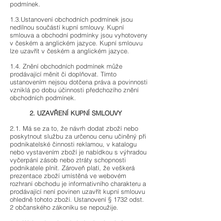
podmínek.
1.3.Ustanovení obchodních podmínek jsou
nedílnou součástí kupní smlouvy. Kupní
smlouva a obchodní podmínky jsou vyhotoveny
v českém a anglickém jazyce. Kupní smlouvu
lze uzavřít v českém a anglickém jazyce.
1.4. Znění obchodních podmínek může
prodávající měnit či doplňovat. Tímto
ustanovením nejsou dotčena práva a povinnosti
vzniklá po dobu účinnosti předchozího znění
obchodních podmínek.
2. UZAVŘENÍ KUPNÍ SMLOUVY
2.1. Má se za to, že návrh dodat zboží nebo
poskytnout službu za určenou cenu učiněný při
podnikatelské činnosti reklamou, v katalogu
nebo vystavením zboží je nabídkou s výhradou
vyčerpání zásob nebo ztráty schopnosti
podnikatele plnit. Zároveň platí, že veškerá
prezentace zboží umístěná ve webovém
rozhraní obchodu je informativního charakteru a
prodávající není povinen uzavřít kupní smlouvu
ohledně tohoto zboží. Ustanovení § 1732 odst.
2 občanského zákoníku se nepoužije.