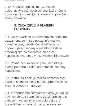
2.12. Kupující odesláním nezávazné
objednávky zboží souhlasí souhlasí s těmito
obchodními podmínkami, které jsou pro obě
strany závazné.
3. CENA ZBOŽÍ A PLATEBNÍ
PODMÍNKY
3.1. Ceny uvedené na internetovém obchodě
www.shupa.com
jsou pouze informativní.
Konečné ceny zboží včetně nákladů na
dopravu jsou uvedeny v nabídce zaslané
prodávajícím na elektronickou adresu
kupujícího uvedenou v nezávazné objednávce.
3.2. Pokud není uvedeno jinak, nabídka je
platná po dobu 14 dnů od doručení nabídky
kupujícímu.
3.3. Platba za zboží je možná bezhotovostní
platbou sjednané ceny na účet prodávajícího,
který je uveden v nabídce.
3.4. V případě bezhotovostní platby je kupující
povinen uhradit kupní cenu zboží společně s
uvedením variabilního symbolu platby. V
případě bezhotovostní platby je závazek