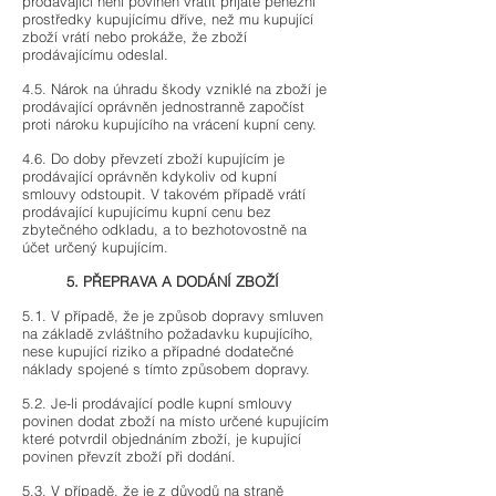
prodávající není povinen vrátit přijaté peněžní
prostředky kupujícímu dříve, než mu kupující
zboží vrátí nebo prokáže, že zboží
prodávajícímu odeslal.
4.5. Nárok na úhradu škody vzniklé na zboží je
prodávající oprávněn jednostranně započíst
proti nároku kupujícího na vrácení kupní ceny.
4.6. Do doby převzetí zboží kupujícím je
prodávající oprávněn kdykoliv od kupní
smlouvy odstoupit. V takovém případě vrátí
prodávající kupujícímu kupní cenu bez
zbytečného odkladu, a to bezhotovostně na
účet určený kupujícím.
5. PŘEPRAVA A DODÁNÍ ZBOŽÍ
5.1. V případě, že je způsob dopravy smluven
na základě zvláštního požadavku kupujícího,
nese kupující riziko a případné dodatečné
náklady spojené s tímto způsobem dopravy.
5.2. Je-li prodávající podle kupní smlouvy
povinen dodat zboží na místo určené kupujícím
které potvrdil objednáním zboží, je kupující
povinen převzít zboží při dodání.
5.3. V případě, že je z důvodů na straně