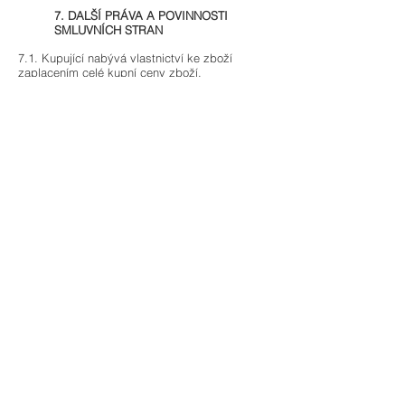
7. DALŠÍ PRÁVA A POVINNOSTI
SMLUVNÍCH STRAN
7.1. Kupující nabývá vlastnictví ke zboží
zaplacením celé kupní ceny zboží.
7.2. Prodávající není ve vztahu ke kupujícímu
vázán žádnými kodexy chování ve smyslu
ustanovení § 1826 odst. 1 písm. e) občanského
zákoníku.
7.3. K mimosoudnímu řešení spotřebitelských
sporů z kupní smlouvy je příslušná Česká
obchodní inspekce, se sídlem Štěpánská
567/15, 120 00 Praha 2, IČ:
000 20 869
,
internetová adresa:
https://adr.coi.cz/cs
.
Platformu pro řešení sporů on-line nacházející
se na internetové adrese
https://ec.europa.eu/consumers/odr
je možné
využít při řešení sporů mezi prodávajícím a
kupujícím z kupní smlouvy.
7.4. Evropské spotřebitelské centrum Česká
republika, se sídlem Štěpánská 567/15, 120 00
Praha 2, internetová adresa:
https://www.evropskyspotrebitel.cz
je
kontaktním místem podle Nařízení Evropského
parlamentu a Rady (EU) č. 524/2013 ze dne 21.