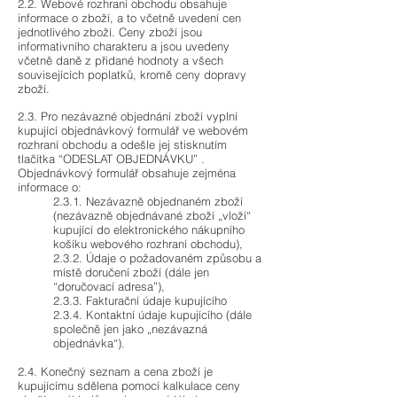
2.2. Webové rozhraní obchodu obsahuje
informace o zboží, a to včetně uvedení cen
jednotlivého zboží. Ceny zboží jsou
informativního charakteru a jsou uvedeny
včetně daně z přidané hodnoty a všech
souvisejících poplatků, kromě ceny dopravy
zboží.
2.3. Pro nezávazné objednání zboží vyplní
kupující objednávkový formulář ve webovém
rozhraní obchodu a odešle jej stisknutím
tlačítka “ODESLAT OBJEDNÁVKU” .
Objednávkový formulář obsahuje zejména
informace o:
2.3.1. Nezávazně objednaném zboží
(nezávazně objednávané zboží „vloží“
kupující do elektronického nákupního
košíku webového rozhraní obchodu),
2.3.2. Údaje o požadovaném způsobu a
místě doručení zboží (dále jen
“doručovací adresa”),
2.3.3. Fakturační údaje kupujícího
2.3.4. Kontaktní údaje kupujícího (dále
společně jen jako „nezávazná
objednávka“).
2.4. Konečný seznam a cena zboží je
kupujícímu sdělena pomocí kalkulace ceny