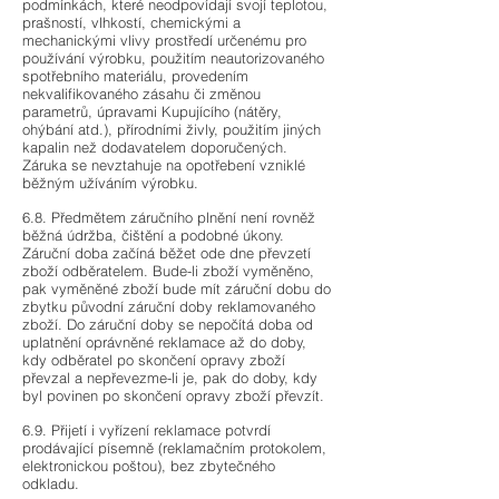
podmínkách, které neodpovídají svojí teplotou,
prašností, vlhkostí, chemickými a
mechanickými vlivy prostředí určenému pro
používání výrobku, použitím neautorizovaného
spotřebního materiálu, provedením
nekvalifikovaného zásahu či změnou
parametrů, úpravami Kupujícího (nátěry,
ohýbání atd.), přírodními živly, použitím jiných
kapalin než dodavatelem doporučených.
Záruka se nevztahuje na opotřebení vzniklé
běžným užíváním výrobku.
6.8. Předmětem záručního plnění není rovněž
běžná údržba, čištění a podobné úkony.
Záruční doba začíná běžet ode dne převzetí
zboží odběratelem. Bude-li zboží vyměněno,
pak vyměněné zboží bude mít záruční dobu do
zbytku původní záruční doby reklamovaného
zboží. Do záruční doby se nepočítá doba od
uplatnění oprávněné reklamace až do doby,
kdy odběratel po skončení opravy zboží
převzal a nepřevezme-li je, pak do doby, kdy
byl povinen po skončení opravy zboží převzít.
6.9. Přijetí i vyřízení reklamace potvrdí
prodávající písemně (reklamačním protokolem,
elektronickou poštou), bez zbytečného
odkladu.