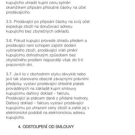
kupujícího uhradit kupní cenu splněn
okamžikem připsání příslušné částky na účet
prodávajícího.
3.5. Prodávající po připsání částky na svůj účet
expeduje zboží na doručovací adresu
kupujícího bez zbytečných odkladů.
3.6. Pokud kupující provede úhradu předem a
prodávající není schopen zajistit dodání
vybraného zboží, prodávající vrátí plnění
kupujícímu dohodnutým způsobem bez
zbytečného prodlení nejpozději však do 5-ti
pracovních dní.
3.7. Je-li to v obchodním styku obvyklé nebo
je-li tak stanoveno obecně závaznými právními
předpisy, vystaví prodávající ohledně plateb
prováděných na základě kupní smlouvy
kupujícímu daňový doklad – fakturu.
Prodávající je plátcem daně z přidané hodnoty.
Daňový doklad – fakturu vystaví prodávající
kupujícímu po uhrazení ceny zboží a zašle jej v
elektronické podobě na elektronickou adresu
kupujícího.
4. ODSTOUPENÍ OD SMLOUVY