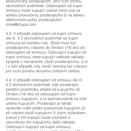
poskytovaný prodávajícím, jenž tvoří přílohu
obchodních podmínek. Odstoupení od kupní
smlouvy může kupující zasílat mimo jiné na
adresu provozovny prodávajícího či na adresu
elektronické pošty prodávajícího:
store@shupa.com
4.3. V případě odstoupení od kupní smlouvy
dle čl. 4.2 obchodních podmínek se kupní
smlouva od počátku ruší. Zboží musí být
prodávajícímu vráceno do čtrnácti (14) dnů od
odstoupení od smlouvy. Odstoupí-li kupující od
kupní smlouvy, nese kupující veškeré náklady
spojené s navrácením zboží prodávajícímu, a to
i v tom případě, kdy zboží nemůže být vráceno
pro svou povahu obvyklou poštovní cestou.
4.4. V případě odstoupení od smlouvy dle čl.
4.2 obchodních podmínek vrátí prodávající
peněžní prostředky přijaté od kupujícího do
čtrnácti (14) dnů od odstoupení od kupní
smlouvy kupujícím, a to bezhotovostně na účet
určený kupujícím. Prodávající je taktéž
oprávněn vrátit plnění poskytnuté kupujícím již
při vrácení zboží kupujícím či jiným způsobem,
pokud s tím kupující bude souhlasit a
nevzniknou tím kupujícímu další náklady.
Odstoupí-li kupující od kupní smlouvy,