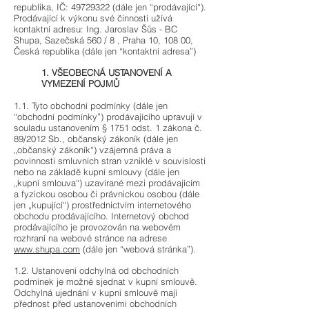
republika, IČ:
49729322
(dále jen “prodávající“).
Prodávající k výkonu své činnosti užívá
kontaktní adresu: Ing. Jaroslav Šůs - BC
Shupa, Sazečská 560 / 8 , Praha 10, 108 00,
Česká republika (dále jen “kontaktní adresa”)
1. VŠEOBECNÁ USTANOVENÍ A
VYMEZENÍ POJMŮ
1.1.
Tyto obchodní podmínky (dále jen
“obchodní podmínky”) prodávajícího upravují v
souladu ustanovením § 1751 odst. 1 zákona č.
89/2012 Sb., občanský zákoník (dále jen
„občanský zákoník“) vzájemná práva a
povinnosti smluvních stran vzniklé v souvislosti
nebo na základě kupní smlouvy (dále jen
„kupní smlouva“) uzavírané mezi prodávajícím
a fyzickou osobou či právnickou osobou (dále
jen „kupující“) prostřednictvím internetového
obchodu prodávajícího. Internetový obchod
prodávajícího je provozován na webovém
rozhraní na webové stránce na adrese
www.shupa.com
(dále jen “webová stránka”).
1.2. Ustanovení odchylná od obchodních
podmínek je možné sjednat v kupní smlouvě.
Odchylná ujednání v kupní smlouvě mají
přednost před ustanoveními obchodních