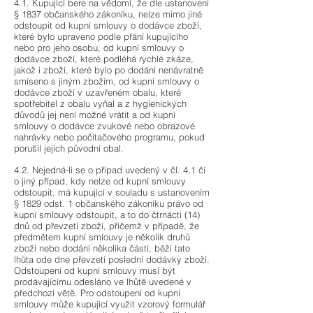
4.1. Kupující bere na vědomí, že dle ustanovení
§ 1837 občanského zákoníku, nelze mimo jiné
odstoupit od kupní smlouvy o dodávce zboží,
které bylo upraveno podle přání kupujícího
nebo pro jeho osobu, od kupní smlouvy o
dodávce zboží, které podléhá rychlé zkáze,
jakož i zboží, které bylo po dodání nenávratně
smíseno s jiným zbožím, od kupní smlouvy o
dodávce zboží v uzavřeném obalu, které
spotřebitel z obalu vyňal a z hygienických
důvodů jej není možné vrátit a od kupní
smlouvy o dodávce zvukové nebo obrazové
nahrávky nebo počítačového programu, pokud
porušil jejich původní obal.
4.2. Nejedná-li se o případ uvedený v čl. 4.1 či
o jiný případ, kdy nelze od kupní smlouvy
odstoupit, má kupující v souladu s ustanovením
§ 1829 odst. 1 občanského zákoníku právo od
kupní smlouvy odstoupit, a to do čtrnácti (14)
dnů od převzetí zboží, přičemž v případě, že
předmětem kupní smlouvy je několik druhů
zboží nebo dodání několika částí, běží tato
lhůta ode dne převzetí poslední dodávky zboží.
Odstoupení od kupní smlouvy musí být
prodávajícímu odesláno ve lhůtě uvedené v
předchozí větě. Pro odstoupení od kupní
smlouvy může kupující využit vzorový formulář