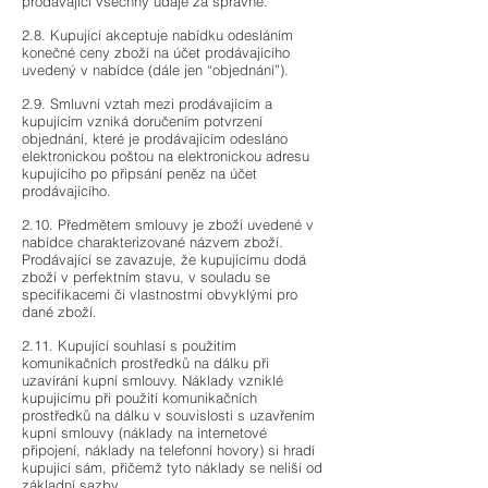
prodávající všechny údaje za správné.
2.8. Kupující akceptuje nabídku odesláním
konečné ceny zboží na účet prodávajícího
uvedený v nabídce (dále jen “objednání”).
2.9. Smluvní vztah mezi prodávajícím a
kupujícím vzniká doručením potvrzení
objednání, které je prodávajícím odesláno
elektronickou poštou na elektronickou adresu
kupujícího po připsání peněz na účet
prodávajícího.
2.10. Předmětem smlouvy je zboží uvedené v
nabídce charakterizované názvem zboží.
Prodávající se zavazuje, že kupujícímu dodá
zboží v perfektním stavu, v souladu se
specifikacemi či vlastnostmi obvyklými pro
dané zboží.
2.11. Kupující souhlasí s použitím
komunikačních prostředků na dálku při
uzavírání kupní smlouvy. Náklady vzniklé
kupujícímu při použití komunikačních
prostředků na dálku v souvislosti s uzavřením
kupní smlouvy (náklady na internetové
připojení, náklady na telefonní hovory) si hradí
kupující sám, přičemž tyto náklady se neliší od
základní sazby.