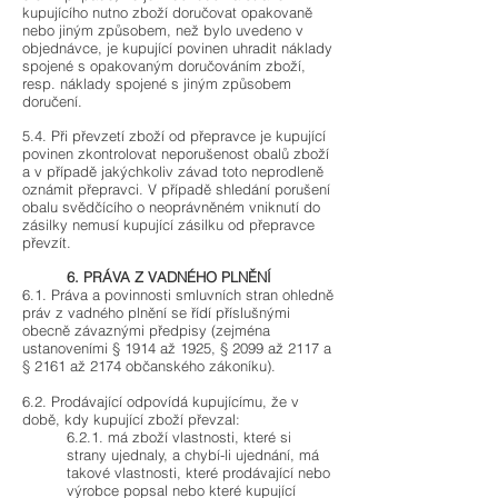
kupujícího nutno zboží doručovat opakovaně
nebo jiným způsobem, než bylo uvedeno v
objednávce, je kupující povinen uhradit náklady
spojené s opakovaným doručováním zboží,
resp. náklady spojené s jiným způsobem
doručení.
5.4. Při převzetí zboží od přepravce je kupující
povinen zkontrolovat neporušenost obalů zboží
a v případě jakýchkoliv závad toto neprodleně
oznámit přepravci. V případě shledání porušení
obalu svědčícího o neoprávněném vniknutí do
zásilky nemusí kupující zásilku od přepravce
převzít.
6. PRÁVA Z VADNÉHO PLNĚNÍ
6.1. Práva a povinnosti smluvních stran ohledně
práv z vadného plnění se řídí příslušnými
obecně závaznými předpisy (zejména
ustanoveními § 1914 až 1925, § 2099 až 2117 a
§ 2161 až 2174 občanského zákoníku).
6.2. Prodávající odpovídá kupujícímu, že v
době, kdy kupující zboží převzal:
6.2.1. má zboží vlastnosti, které si
strany ujednaly, a chybí-li ujednání, má
takové vlastnosti, které prodávající nebo
výrobce popsal nebo které kupující