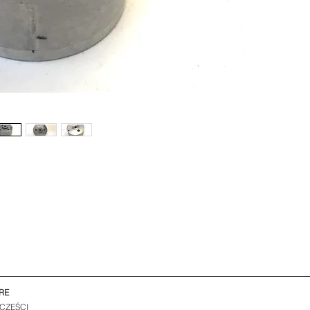
RE
 CZĘŚCI