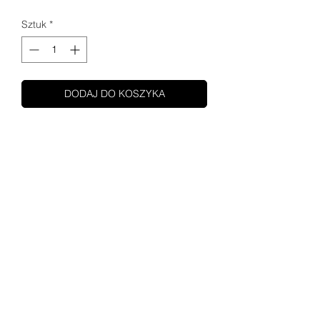
Sztuk
*
DODAJ DO KOSZYKA
SHUPA MOTOCYKLE
O NAS