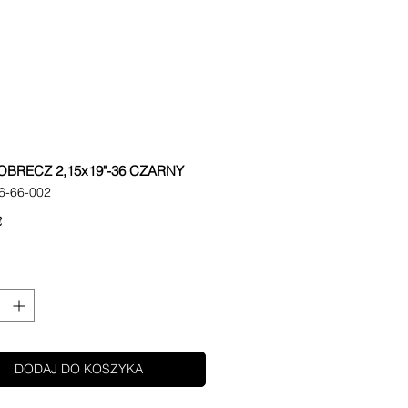
OBRECZ 2,15x19"-36 CZARNY
6-66-002
Cena
€
DODAJ DO KOSZYKA