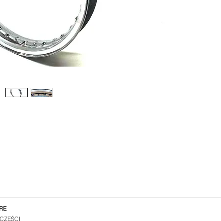
RE
 CZĘŚCI