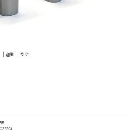
RE
 CZĘŚCI