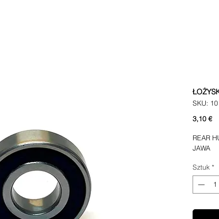
ŁOŻYSK
SKU: 10
C
3,10 €
REAR HU
JAWA
Sztuk
*