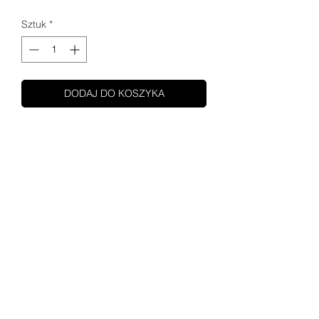
Sztuk
*
DODAJ DO KOSZYKA
SHUPA MOTOCYKLE
O NAS