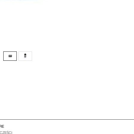
RE
 CZĘŚCI