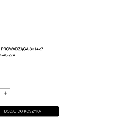
A PROWADZĄCA 8×14×7
4-A0-27A
ena
DODAJ DO KOSZYKA