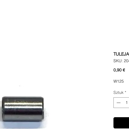
TULEJ
SKU: 20
C
0,90 €
W125
Sztuk
*